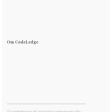
Om CodeLedge
Vi syntetiserar de klassiska principerna för