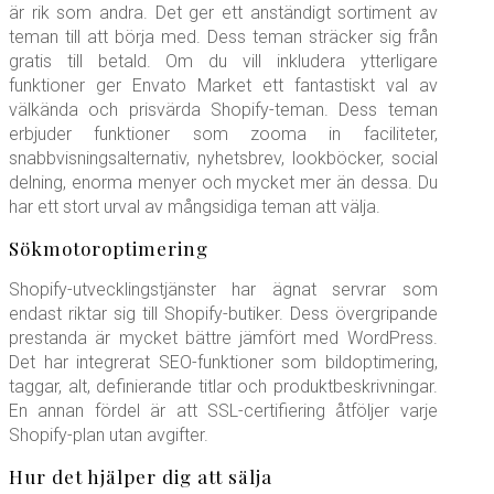
är rik som andra. Det ger ett anständigt sortiment av
teman till att börja med. Dess teman sträcker sig från
gratis till betald. Om du vill inkludera ytterligare
funktioner ger Envato Market ett fantastiskt val av
välkända och prisvärda Shopify-teman. Dess teman
erbjuder funktioner som zooma in faciliteter,
snabbvisningsalternativ, nyhetsbrev, lookböcker, social
delning, enorma menyer och mycket mer än dessa. Du
har ett stort urval av mångsidiga teman att välja.
Sökmotoroptimering
Shopify-utvecklingstjänster har ägnat servrar som
endast riktar sig till Shopify-butiker. Dess övergripande
prestanda är mycket bättre jämfört med WordPress.
Det har integrerat SEO-funktioner som bildoptimering,
taggar, alt, definierande titlar och produktbeskrivningar.
En annan fördel är att SSL-certifiering åtföljer varje
Shopify-plan utan avgifter.
Hur det hjälper dig att sälja