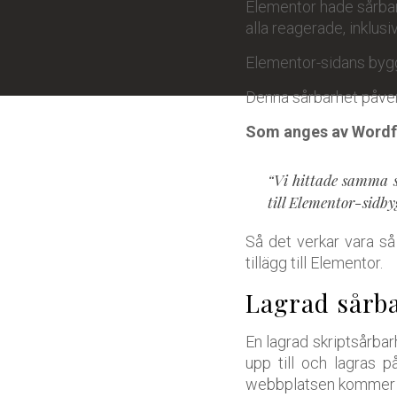
Elementor hade sårbar
alla reagerade, inklus
Elementor-sidans bygga
Denna sårbarhet påver
Som anges av Wordf
“Vi hittade samma s
till Elementor-sidby
Så det verkar vara så 
tillägg till Elementor.
Lagrad sårba
En lagrad skriptsårbar
upp till och lagras 
webbplatsen kommer we