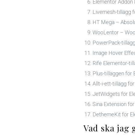
Elementor Addon 
Livemesh-tillägg 
HT Mega – Absolut
WooLentor – Woo
PowerPack-tillägg
Image Hover Effe
Rife Elementor-til
Plus-tilläggen för
Allt-i-ett-tillägg 
JetWidgets för E
Sina Extension fö
DethemeKit för E
Vad ska jag