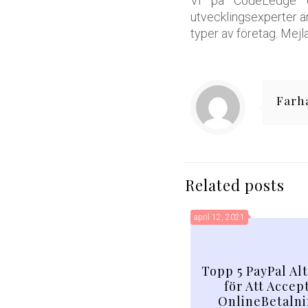
Vi på CodeLedge er
utvecklingsexperter ä
typer av företag. Mejl
Farh
Related posts
april 12, 2021
Topp 5 PayPal Al
för Att Accep
OnlineBetaln