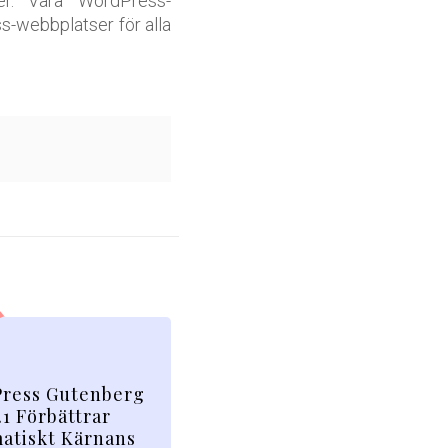
er. Våra WordPress-
s-webbplatser för alla
ress Gutenberg
.1 Förbättrar
atiskt Kärnans