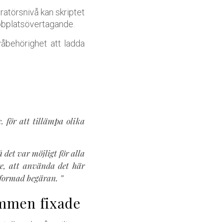
atörsnivå kan skriptet
ebbplatsövertagande.
våbehörighet att ladda
 för att tillämpa olika
det var möjligt för alla
e, att använda det här
utformad begäran. ”
ammen fixade