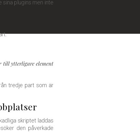
 sina plugins men inte
rt.
till ytterligare element
från tredje part som är
bbplatser
kadliga skriptet laddas
besöker den påverkade