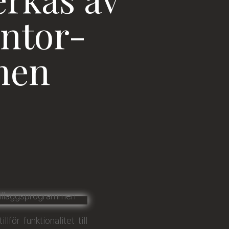
entor-
men
för funktionalitet till