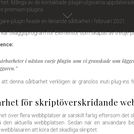
het. Många av de kontaktade plugin-utgivarna uppdaterade
ive premium-plugins.
re-plugin fixade en liknande sårbarhet i februari 2021.
kar tilläggsprogram för Elementor som skapas av tredje pa
ence:
årbarheter i nästan varje plugin som vi granskade som lägger 
ggaren.”
att denna sårbarhet verkligen är gränslös inuti plug-ins 
rhet för skriptöverskridande we
het över flera webbplatser är särskilt farlig eftersom det s
på den aktuella webbplatsen. Sedan när en användare 
bbläsaren att köra det skadliga skriptet.