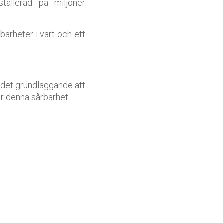
tallerad på miljoner
barheter i vart och ett
är det grundläggande att
er denna sårbarhet.