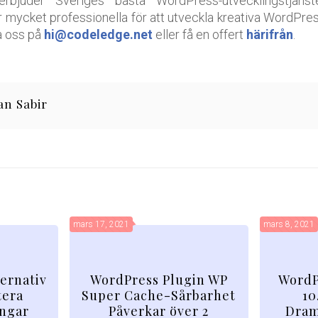
bjuder Sveriges bästa WordPress-utvecklingstjänst
r mycket professionella för att utveckla kreativa WordPres
a oss på
hi@codeledge.net
eller få en offert
härifrån
.
an Sabir
mars 17, 2021
mars 8, 2021
ternativ
WordPress Plugin WP
WordP
tera
Super Cache-Sårbarhet
10
ingar
Påverkar över 2
Dram