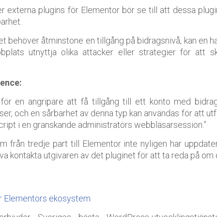
 externa plugins för Elementor bör se till att dessa plugi
arhet.
 behöver åtminstone en tillgång på bidragsnivå, kan en h
lats utnyttja olika attacker eller strategier för att s
ence:
för en angripare att få tillgång till ett konto med bidra
ser, och en sårbarhet av denna typ kan användas för att u
ript i en granskande administratörs webbläsarsession.”
m från tredje part till Elementor inte nyligen har uppdate
a kontakta utgivaren av det pluginet för att ta reda på om d
ar Elementors ekosystem