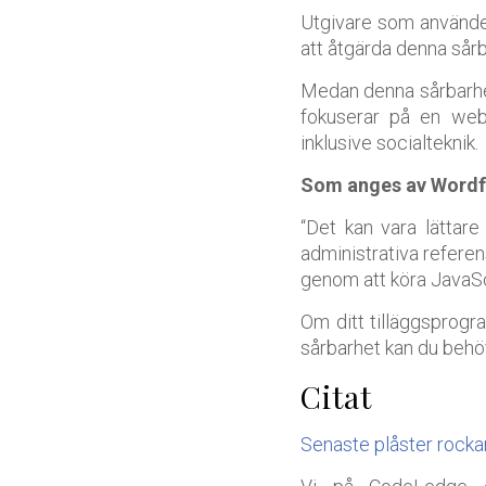
Utgivare som använder
att åtgärda denna sårb
Medan denna sårbarhet
fokuserar på en webbp
inklusive socialteknik.
Som anges av Wordf
“Det kan vara lättare 
administrativa referen
genom att köra JavaSc
Om ditt tilläggsprogra
sårbarhet kan du behöv
Citat
Senaste plåster rock