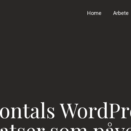
Home
Arbete
jontals WordPr
atser som påve