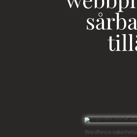
sårba
ti
Wordfence-säkerhetsana