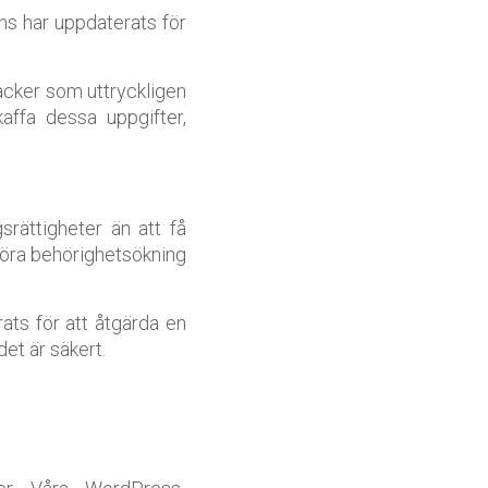
ns har uppdaterats för
acker som uttryckligen
kaffa dessa uppgifter,
gsrättigheter än att få
tföra behörighetsökning
rats för att åtgärda en
et är säkert.