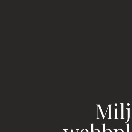
Mil
webbpl