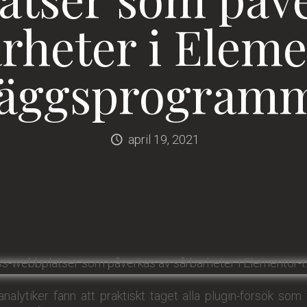
rheter i Elem
lläggsprogram
april 19, 2021
lytiker fann att praktiskt taget alla plugin-försök som till