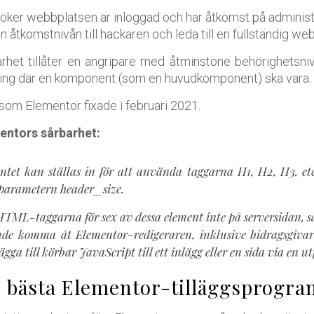
ker webbplatsen är inloggad och har åtkomst på administr
n åtkomstnivån till hackaren och leda till en fullständig w
rhet tillåter en angripare med åtminstone behörighetsni
ning där en komponent (som en huvudkomponent) ska vara.
som Elementor fixade i februari 2021.
entors sårbarhet:
tet kan ställas in för att använda taggarna H1, H2, H3, etc.
 parametern header_size.
TML-taggarna för sex av dessa element inte på serversidan, så 
e komma åt Elementor-redigeraren, inklusive bidragsgivar
lägga till körbar JavaScript till ett inlägg eller en sida via en 
e bästa Elementor-tilläggsprogr