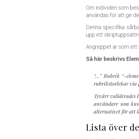
Om individen som besö
användas för att ge de
Denna specifika sårba
upp ett skriptuppsätt
Angreppet är som ett 
Så här beskrivs Elem
“…” Rubrik “-elemen
rubrikstorlekar via
Tyvärr validerades H
användare som kund
alternativet för att 
Lista över d