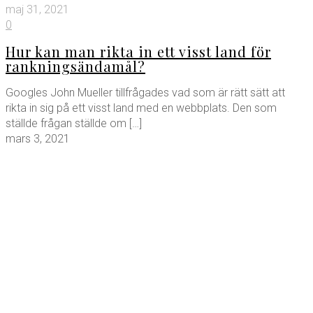
maj 31, 2021
0
Hur kan man rikta in ett visst land för
rankningsändamål?
Googles John Mueller tillfrågades vad som är rätt sätt att
rikta in sig på ett visst land med en webbplats. Den som
ställde frågan ställde om
[…]
mars 3, 2021