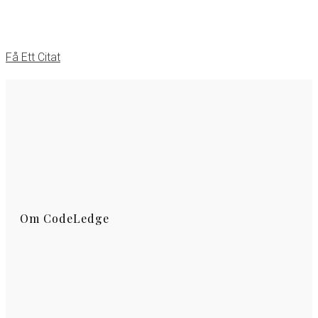
Vi kan ta ditt projekt till högsta standard
det skulle göra dig glad!
Få Ett Citat
Om CodeLedge