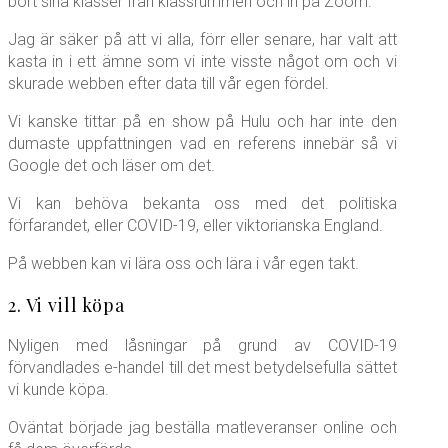
bort sina klasser från klassrummen och in på Zoom.
Jag är säker på att vi alla, förr eller senare, har valt att
kasta in i ett ämne som vi inte visste något om och vi
skurade webben efter data till vår egen fördel.
Vi kanske tittar på en show på Hulu och har inte den
dumaste uppfattningen vad en referens innebär så vi
Google det och läser om det.
Vi kan behöva bekanta oss med det politiska
förfarandet, eller COVID-19, eller viktorianska England.
På webben kan vi lära oss och lära i vår egen takt.
2. Vi vill köpa
Nyligen med låsningar på grund av COVID-19
förvandlades e-handel till det mest betydelsefulla sättet
vi kunde köpa.
Oväntat började jag beställa matleveranser online och