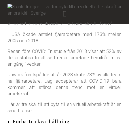
Vi har sett en utvecklande virtuell arbetskraft i flera år.
I USA ökade antalet fjärrarbetare med 173% mellan
2005 och 2018.
Redan före COVID: En studie från 2018 visar att 52% av
de anställda totalt sett redan arbetade hemifrån minst
en gång i veckan.
Upwork förutspådde att år 2028 skulle 73% av alla team
ha fjärrarbetare. Jag accepterar att COVID-19 bara
kommer att stärka denna trend mot en virtuell
arbetskraft.
Här är tre skäl till att byta till en virtuell arbetskraft är en
smart tanke.
1. Förbättra kvarhållning