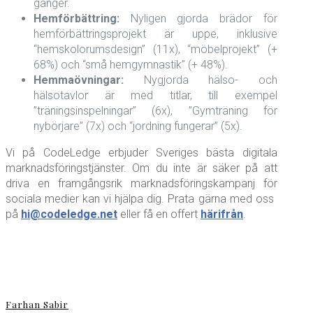
gånger.
Hemförbättring:
Nyligen gjorda brädor för
hemförbättringsprojekt är uppe, inklusive
“hemskolorumsdesign” (11x), “möbelprojekt” (+
68%) och “små hemgymnastik” (+ 48%).
Hemmaövningar:
Nygjorda hälso- och
hälsotavlor är med titlar, till exempel
”träningsinspelningar” (6x), ”Gymträning för
nybörjare” (7x) och “jordning fungerar” (5x).
Vi på CodeLedge erbjuder Sveriges bästa digitala
marknadsföringstjänster. Om du inte är säker på att
driva en framgångsrik marknadsföringskampanj för
sociala medier kan vi hjälpa dig. Prata gärna med oss ​​
på
hi@codeledge.net
eller få en offert
härifrån
.
Farhan Sabir