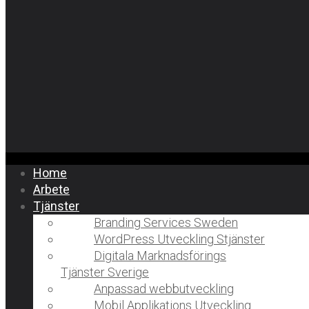
Home
Arbete
Tjänster
Branding Services Sweden
WordPress Utveckling Stjänster
Digitala Marknadsförings
Tjänster Sverige
Anpassad webbutveckling
Mobil Applikations Utveckling