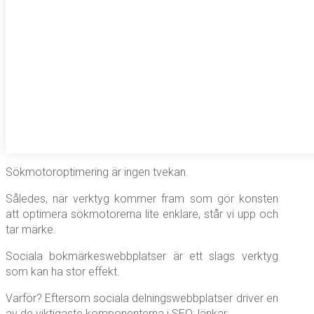
Sökmotoroptimering är ingen tvekan.
Således, när verktyg kommer fram som gör konsten
att optimera sökmotorerna lite enklare, står vi upp och
tar märke.
Sociala bokmärkeswebbplatser är ett slags verktyg
som kan ha stor effekt.
Varför? Eftersom sociala delningswebbplatser driver en
av de viktigaste komponenterna i SEO: länkar.